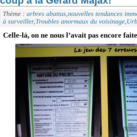
coup à la Gérard Majax!
Thème :
arbres abattus
,
nouvelles tendances immo
à surveiller
,
Troubles anormaux du voisinage
,
Urb
Celle-là, on ne nous l’avait pas encore faite