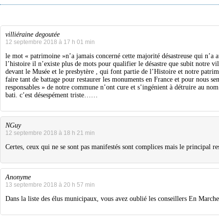
villiéraine degoutée
12 septembre 2018 à 17 h 01 min
le mot « patrimoine »n’a jamais concerné cette majorité désastreuse qui n’a a
l’histoire il n’existe plus de mots pour qualifier le désastre que subit notre vi
devant le Musée et le presbytère , qui font partie de l’Histoire et notre patri
faire tant de battage pour restaurer les monuments en France et pour nous sensi
responsables » de notre commune n’ont cure et s’ingénient à détruire au nom 
bati. c’est désespément triste……
NGuy
12 septembre 2018 à 18 h 21 min
Certes, ceux qui ne se sont pas manifestés sont complices mais le principal re
Anonyme
13 septembre 2018 à 20 h 57 min
Dans la liste des élus municipaux, vous avez oublié les conseillers En Marc