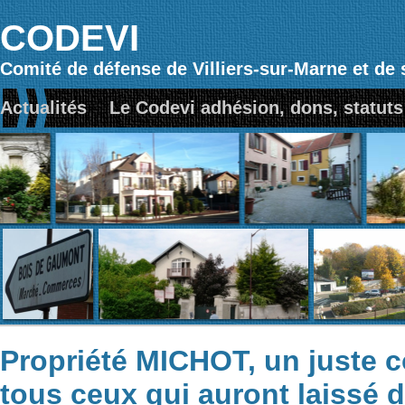
CODEVI
Comité de défense de Villiers-sur-Marne et de 
Actualités
Le Codevi adhésion, dons, statuts
Propriété MICHOT, un juste 
tous ceux qui auront laissé d